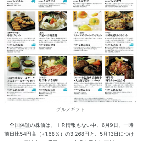
グルメギフト
全
国保
証の株価は、ＩＲ情報もない中、6月9日、一時
前日比54
円高
（+1.68％）の3,268円と、5月13日につけ