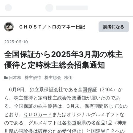
ＧＨＯＳＴ／トロのマネー日記
読者になる
2025
-
06
-
10
全国保証から2025年3月期の株主
優待と定時株主総会招集通知
日本株
株主優待
株主総会
株価
6月9日、独立系保証会社である全
国保
証（7164）か
ら、
株主優待
と定時
株主総会
招集通知が届いたのであ
る。全
国保
証の
株主優待
は、3月末、
保有
期間応じて次の
とおり、
ＱＵＯカード
またはオリジナルグルメギフトな
のである。グルメギフトは各
都道
府県の名産品1品（神奈
川県の聘珍楼は破産のため受付停止）と国連
ＷＦＰ
への