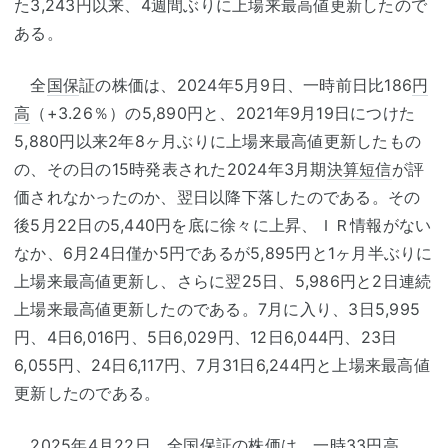
た3,243円以来、4週間ぶりに上場来最高値更新したので
ある。
全
国保
証の株価は、2024年5月9日、一時前日比186
円
高
（+3.26％）の5,890円と、2021年9月19日につけた
5,880円以来2年8ヶ月ぶりに上場来最高値更新したもの
の、その日の15時発表された2024年3月期
決算短信
が評
価されなかったのか、翌日以降下落したのである。その
後5月22日の5,440円を底に徐々に上昇、ＩＲ情報がない
なか、6月24日僅か5円であるが5,895円と1ヶ月半ぶりに
上場来最高値更新し、さらに翌25日、5,986円と2日連続
上場来最高値更新したのである。7月に入り、3日5,995
円、4日6,016円、5日6,029円、12日6,044円、23日
6,055円、24日6,117円、7月31日6,244円と上場来最高値
更新したのである。
2025年4月22日、全
国保
証の株価は、一時33
円高